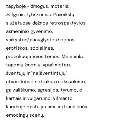
tapyboje – žmogus, moteris,
žvilgsnis, lytiškumas. Paveikslų
siužetuose dažnos retrospektyvios
asmeninio gyvenimo,
vaikystės/paauglystės scenos,
erotiškos, socialinės,
provokuojančios temos. Menininko
tapomų žmonių, ypač moterų,
šventųjų ir "neįšventintųjų"
atvaizduose netrūksta seksualumo,
gaivališkumo, agresijos, tyrumo, o
kartais ir vulgarumo. Vilmanto
kūryboje apstu jausmų ir įtraukiančių
emocingų scenų.
V. Marcinkevičius – išsiskiria iš savo