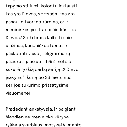
tapymo stiliumi, koloritu ir klausti
kas yra Dievas, vertybės, kas yra
pasaulio tvarkos kūrėjas, ar ir
menininkas yra tuo pačiu kūrėjas-
Dievas? Siekdamas kalbėti apie
amžinas, kanoniškas temas ir
paskatinti visus į religinį meną
pažiūrėti plačiau – 1993 metais
sukūrė ryškią darbų seriją „X Dievo
įsakymų“, kurią po 28 metų nuo
serijos sukūrimo pristatysime
visuomenei.
Pradedant ankstyvąja, ir baigiant
šiandienine menininko kūryba,
ryškėja svarbiausi motyvai Vilmanto